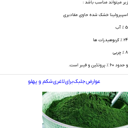
زیر میتواند مناسب باشد :
اسپیرولینا خشک شده حاوی مقادیری
5 % آب
24 % کربوهیدرات ها
8 % چربی
و حدود 60 % پروتئین و فیبر است.
عوارض جلبک برای لاغری شکم و پهلو