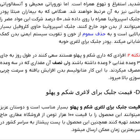
شدید, استفراغ و تهوع همراه است. اما نوروپاتی محیطی و آنسفالوپاتی
جانبی نیز به آن مرتبط خواهند شد. هنگامی که به بیماران مبتلا پودر
جلبک اسپیرولینا همراه با روی داده شد, 50 درصد شرکت این مواد مضر را
میتوانند از بدن خود خارج کنند، جلبک اسپیرولینا حاوی کلروفیل بسیار
الایی است و به
حذف سموم
از خون و تقویت سیستم ایمنی بدن کمک
شایانی میکند .پودر جلبک برای لاغری خوبه
کته 2:
افرادی که داری شکم و پهلو هستند سعی کنند در طول روز به جای
 وعده غذایی 6 وعده داشته باشند ولی
نصف
آن مقداری که در سه وعده
مصرف میکردند. با این کار متابولیسم بدن افزایش یافته و سرعت چربی
سوزی بالا میرود.
D- قیمت جلبک برای لاغری شکم و پهلو
قیمت جلبک برای لاغری شکم و پهلو
بسیار مناسب است و دوستان عزیز
میتوانند این محصول را با قیمت 100 هزار تومن از فروشگاه عطاری حاج
محمد تهیه کنند همچنین این محصول با پست پیشتاز به سراسر کشور در
سریعترین زمان ممکن ارسال میشود.