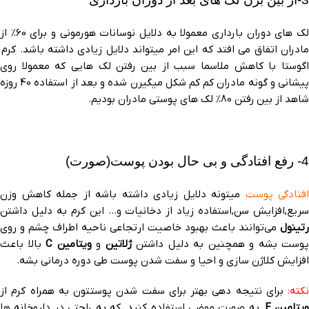
لک های دوران بارداری معمولا به دلایل نوسانات هورمونی و برای 60% از
مادران اتفاق می افتد که این امر میتواند دلایل زیادی داشته باشد. کرم
اگوستا با کاهش ملاسما سبب از بین رفتن لک هایی که معمولا روی
پیشانی و گونه مادران کم کم شکل میگیرن شده و بعد از استفاده 40 روزه
شاهد از بین رفتن 80% لک های پوستی مادران بودیم.
4- رفع افتادگی و بی حال بودن پوست(صورت)
افتادگی پوست
میتونه دلایل زیادی داشته باشه از جمله کاهش وزن
سریع,افزایش سن,استفاده زیاد از دخانیات و… این کرم به دلیل داشتن
رتینول
می‌توانند باعث بهبود خاصیت ارتجاعی ناحیه اطراف چشم و روی
پوست بشه و همچنین به دلیل داشتن
ژلاتین
و
ویتامین C
بالا باعث
افزایش کلاژن سازی و احیا و سفت شدن پوست طی دوره درمانی بشه.
نکته:
برای نتیجه دهی بهتر برای سفت شدن پوستتون به همراه کرم از
یتامین E
به صورت موضی استفاده کنید. که به راحتی در داروخانه ها