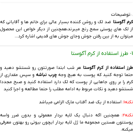
توضیحات
رم آگوستا
ضد لک و روشن کننده بسیار عالی برای خانم ها و آقایانی که
از لک های پوستی سمج رنج میبرند،همچنین از دیگر خواص این محصول
میتوان به از بین رفتن جوش وجای جوش های قدیمی اشاره کرد…
1- طرز استفاده از کرم آگوستا
طرز استفاده از کرم آگوستا
هر شب ابتدا صورتتون رو شستشو دهید و
تما توجه کنید که پوست به هیچ وجه
چرب نباشه
و سپس مقداری از
کرم را بر روی جاهایی از پوست که لک دارد استفاده کنید و صبح مجددا
شستشو دهید و نکات مربوط به ادامه مطلب را حتما مطالعه و اجرا کنید
نکته1:
استفاده از یک ضد آفتاب مارک الزامی میباشد
نکته2:
همچنین اگه دنبال یک لایه بردار معمولی و بدون ضرر واسه
پوستتون هستین مجموعه ما ژل لایه بردار ایچون بیوتی رو بهتون معرفی
میکنه.