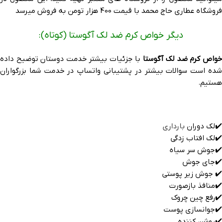
فروشگاه عطاری حاج محمد با قیمت 400 هزار تومن به فروش میرسد
دیگر خواص کرم ضد لک آگوستا (کوتاه):
واص کرم ضد لک آگوستا
با جزئیات بیشتر خدمت دوستان توضیح داده
شده است سوالات بیشتر در پشتیبانی واتساپ در خدمت شما بزرگواران
هستیم.
✔️لک دوران
بارداری
✔️لک افتاب زدگی
✔️جوش سر سیاه
✔️جای جوش
✔️ جوش زیر پوستی
✔️منافذ بازصورت
✔️رفع چین چروک
✔️جوانسازی پوست
✔️روشن کننده