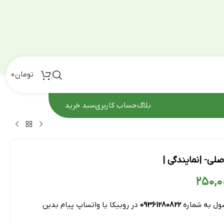
تومان
۰
بلاگ
حساب کاربری
سبد خرید
لی- |نمایندگی |
ول به شماره
09361280822
در روبیکا یا واتساپ پیام بدین